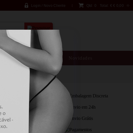
Login / Novo Cliente
Qtd:
0
Total:
€
€ 0,00
PESQUISA AVANÇADA
SM
Brincadeiras
Novidades
GER USB