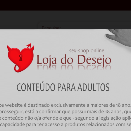
Vibradores
Lingerie
Farmácia
BD
HOME
Vibradores
Sofisticados
VIBRADOR PRETTY LOVE CHAR
Código:
00001691