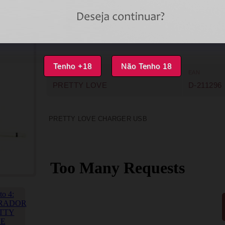
INDISPONÍVEL
IMPRIMIR
FAVORITOS
Tenho +18
Não Tenho 18
MARCA
EAN
PRETTY LOVE
D-211296
PRETTY LOVE CHARGER USB