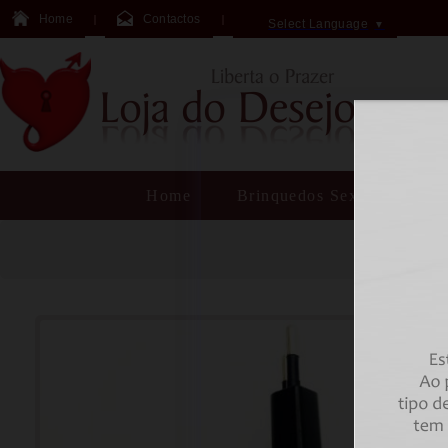
Home
Contactos
Select Language
▼
Home
Brinquedos Sexuais