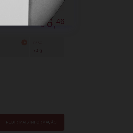
SUGERIR
PARTILHAR
6,
46
€
PESO
70 g
PEDIR MAIS INFORMAÇÃO