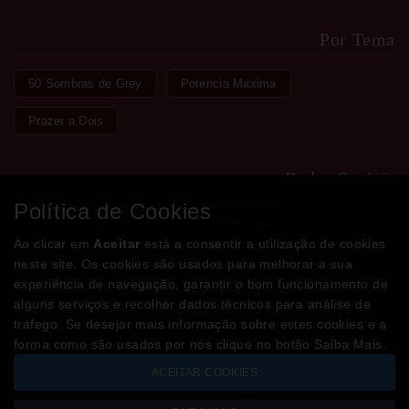
Por Tema
50 Sombras de Grey
Potencia Maxima
Prazer a Dois
Redes Sociais
Política de Cookies
Facebook
Instagram
WhatsApp
Ao clicar em
Aceitar
está a consentir a utilização de cookies
neste site. Os cookies são usados para melhorar a sua
experiência de navegação, garantir o bom funcionamento de
Métodos de Pagamento
alguns serviços e recolher dados técnicos para análise de
tráfego. Se desejar mais informação sobre estes cookies e a
forma como são usados por nós clique no botão Saiba Mais.
ACEITAR COOKIES
Todos os valores incluem IVA à taxa em vigor