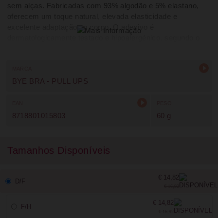
sem alças. Fabricadas com 93% algodão e 5% elastano,
oferecem um toque natural, elevada elasticidade e
excelente adaptação ao corpo. O adesivo é
dermatologicamente testado e hipoalergénico, segundo o
fabricante, sendo resistente à água e à transpiração.
Tamanho D–F. Cor castanho escuro.
MARCA
BYE BRA - PULL UPS
EAN
PESO
8718801015803
60 g
Tamanhos Disponíveis
€ 14,82
D/F
€ 16,92
€ 14,82
F/H
€ 16,92