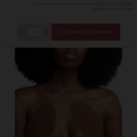
Campanha promocional válida do dia 04/08/2026 até dia 10/08/2026.
Limitada ao stock existente.
ADICIONAR AO CARRINHO