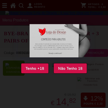
LOGIN
ARTIGOS:
0
REGISTO
TOTAL:
€ 0,00
Menu Produtos
BYE-BRA - BREASTS ENHANCER + 3
PAIRS OF SATIN BROWN CUP
D/F
Código:
00036168
NOVIDADE
PROMOÇÃO
Tenho +18
Não Tenho 18
SUGERIR
PARTILHAR
DISPONÍVEL
FAVORITOS
€ 16,92
12%
14,
82
€
POUPA € 2,10