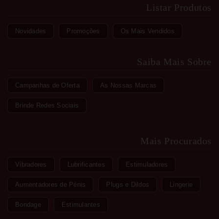
Listar Produtos
Novidades
Promoções
Os Mais Vendidos
Saiba Mais Sobre
Campanhas de Oferta
As Nossas Marcas
Brinde Redes Sociais
Mais Procurados
Vibradores
Lubrificantes
Estimuladores
Aumentadores de Pénis
Plugs e Dildos
Lingerie
Bondage
Estimulantes